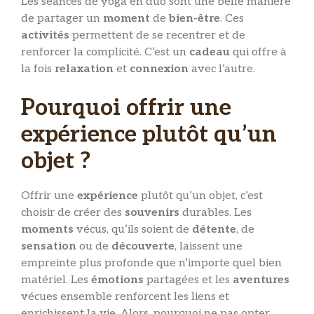
Les séances de yoga en duo sont une belle manière
de partager un
moment
de
bien-être
. Ces
activités
permettent de se recentrer et de
renforcer la complicité. C’est un
cadeau
qui offre à
la fois
relaxation
et
connexion
avec l’autre.
Pourquoi offrir une
expérience plutôt qu’un
objet ?
Offrir une
expérience
plutôt qu’un objet, c’est
choisir de créer des
souvenirs
durables. Les
moments
vécus, qu’ils soient de
détente
, de
sensation
ou de
découverte
, laissent une
empreinte plus profonde que n’importe quel bien
matériel. Les
émotions
partagées et les
aventures
vécues ensemble renforcent les liens et
enrichissent la vie. Alors, pourquoi ne pas opter