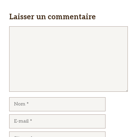
Laisser un commentaire
Commentaire
Nom
E-
mail
Site