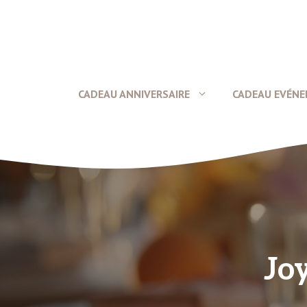
Aller
au
contenu
CADEAU ANNIVERSAIRE
CADEAU EVÉN
Jo