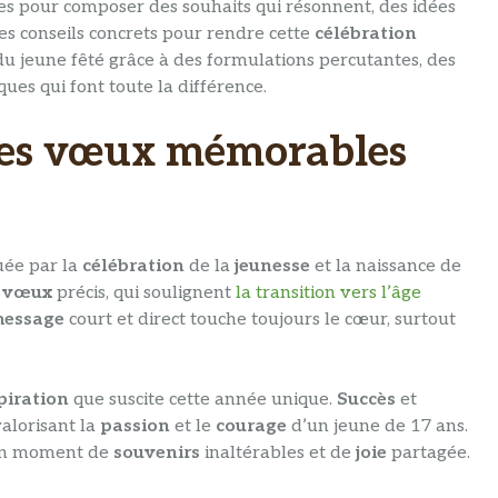
unies pour composer des souhaits qui résonnent, des idées
es conseils concrets pour rendre cette
célébration
du jeune fêté grâce à des formulations percutantes, des
es qui font toute la différence.
es vœux mémorables
uée par la
célébration
de la
jeunesse
et la naissance de
s
vœux
précis, qui soulignent
la transition vers l’âge
essage
court et direct touche toujours le cœur, surtout
piration
que suscite cette année unique.
Succès
et
alorisant la
passion
et le
courage
d’un jeune de 17 ans.
 un moment de
souvenirs
inaltérables et de
joie
partagée.