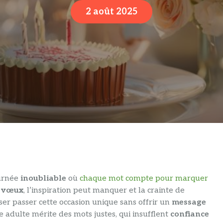
2 août 2025
ournée
inoubliable
où
chaque mot compte pour marquer
s
vœux
, l’inspiration peut manquer et la crainte de
sser passer cette occasion unique sans offrir un
message
ge adulte mérite des mots justes, qui insufflent
confiance