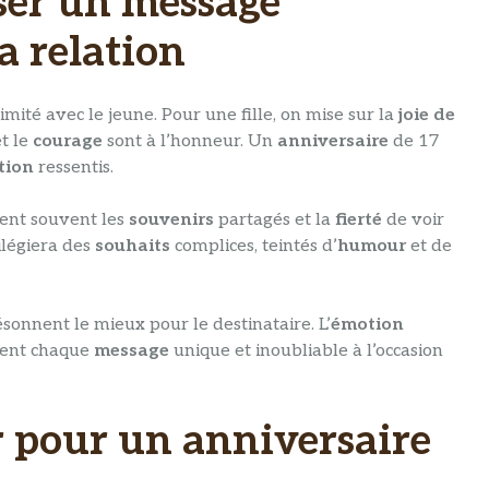
er un message
a relation
ité avec le jeune. Pour une fille, on mise sur la
joie de
t le
courage
sont à l’honneur. Un
anniversaire
de 17
tion
ressentis.
ent souvent les
souvenirs
partagés et la
fierté
de voir
ilégiera des
souhaits
complices, teintés d’
humour
et de
ésonnent le mieux pour le destinataire. L’
émotion
ent chaque
message
unique et inoubliable à l’occasion
 pour un anniversaire