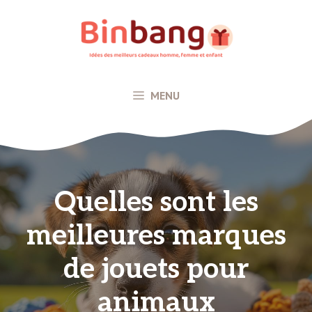
Aller
au
contenu
MENU
Quelles sont les
meilleures marques
de jouets pour
animaux