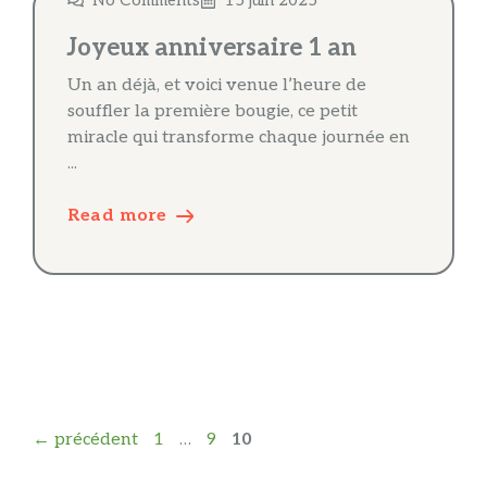
No Comments
15 juin 2025
Joyeux anniversaire 1 an
Un an déjà, et voici venue l’heure de
souffler la première bougie, ce petit
miracle qui transforme chaque journée en
...
Read more
Page
Page
Page
←
précédent
1
…
9
10