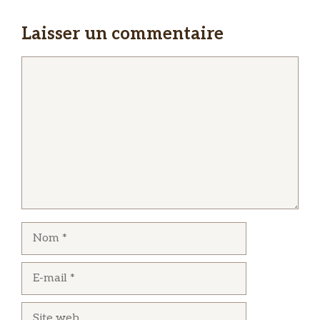
Laisser un commentaire
Commentaire
Nom
E-
mail
Site