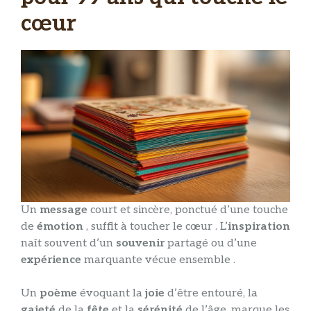
cœur
Un
message
court et sincère, ponctué d’une touche
de
émotion
, suffit à toucher le cœur . L’
inspiration
naît souvent d’un
souvenir
partagé ou d’une
expérience
marquante vécue ensemble .
Un
poème
évoquant la
joie
d’être entouré, la
gaieté
de la
fête
et la
sérénité
de l’âge, marque les