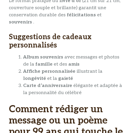
Le format pratique du
livre d’or
(21 cm sur 21 cm,
couverture souple et brillante) garantit une
conservation durable des
félicitations
et
souvenirs
.
Suggestions de cadeaux
personnalisés
Album souvenirs
avec messages et photos
de la
famille
et des
amis
Affiche personnalisée
illustrant la
longévité
et la
gaieté
Carte d’anniversaire
élégante et adaptée à
la personnalité du célébré
Comment rédiger un
message ou un poème
pour 99 ans qui touche le