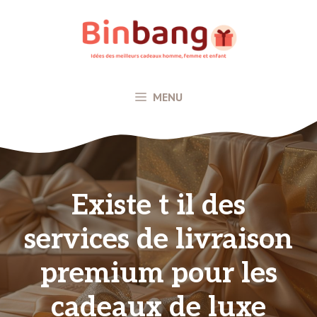
Aller
au
contenu
MENU
Existe t il des
services de livraison
premium pour les
cadeaux de luxe