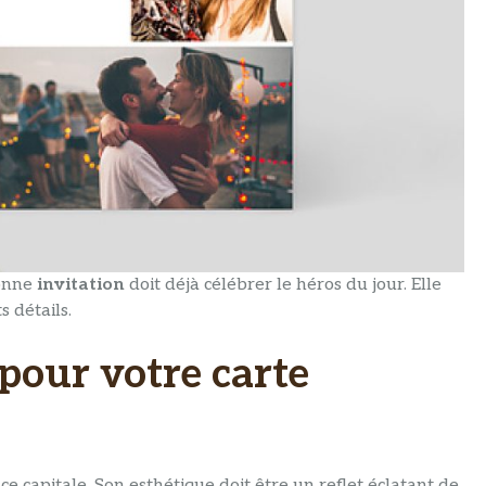
onne
invitation
doit déjà célébrer le héros du jour. Elle
s détails.
 pour votre carte
 capitale. Son esthétique doit être un reflet éclatant de