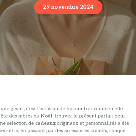
29 novembre 2024
ple geste ; c’est l’occasion de lui montrer combien elle
a fête des mères ou
Noël
, trouver le présent parfait peut
une sélection de
cadeaux
originaux et personnalisés a été
en-être, en passant par des accessoires créatifs, chaque