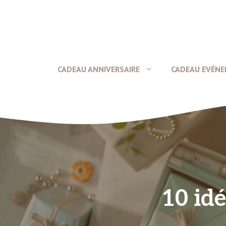
Aller
au
contenu
CADEAU ANNIVERSAIRE
CADEAU EVÉN
10 id