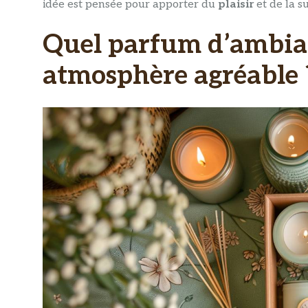
idée est pensée pour apporter du
plaisir
et de la s
Quel parfum d’ambian
atmosphère agréable 